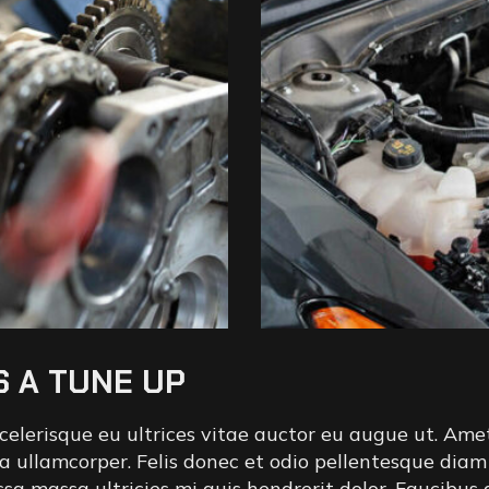
S A TUNE UP
celerisque eu ultrices vitae auctor eu augue ut. Ame
ula ullamcorper. Felis donec et odio pellentesque d
ssa massa ultricies mi quis hendrerit dolor. Faucibus 