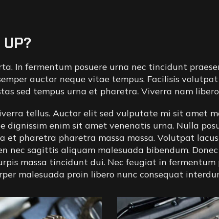
 UP?
rta. In fermentum posuere urna nec tincidunt praese
 semper auctor neque vitae tempus. Facilisis volutpat 
stas sed tempus urna et pharetra. Viverra nam libero 
iverra tellus. Auctor elit sed vulputate mi sit amet 
e dignissim enim sit amet venenatis urna. Nulla posue
na et pharetra pharetra massa massa. Volutpat lacus
en nec sagittis aliquam malesuada bibendum. Donec u
 turpis massa tincidunt dui. Nec feugiat in fermentum
corper malesuada proin libero nunc consequat interdu