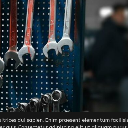
rices dui sapien. Enim praesent elementum facilisis le
er quis. Consectetur adipiscing elit ut aliquam purus