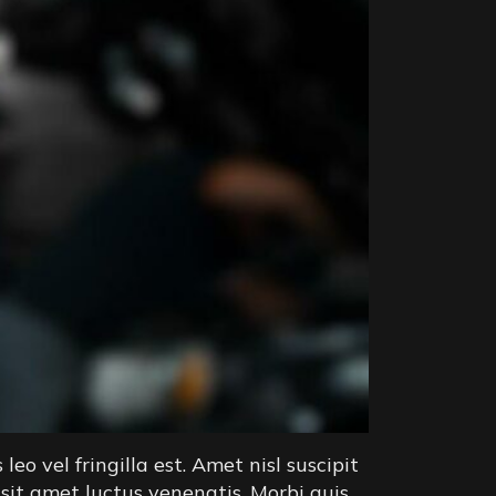
o vel fringilla est. Amet nisl suscipit
 sit amet luctus venenatis. Morbi quis