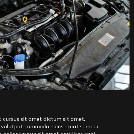
t cursus sit amet dictum sit amet.
iam volutpat commodo. Consequat semper
a pellentesque sit amet porttitor eget.