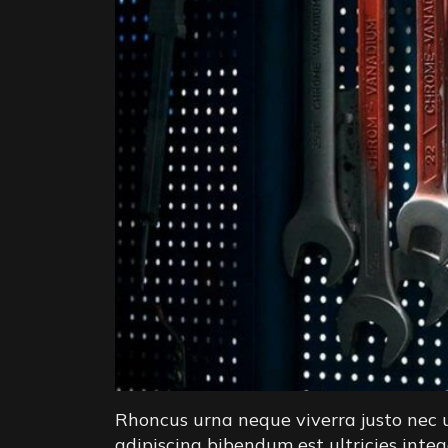
Rhoncus urna neque viverra justo nec ult
adipiscing bibendum est ultricies integ